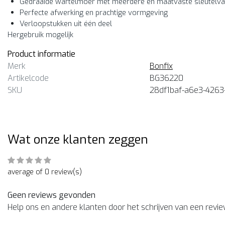
Gedraaide wartelmoer met meerdere en maatvaste sleutelv
Perfecte afwerking en prachtige vormgeving
Verloopstukken uit één deel
Hergebruik mogelijk
Product informatie
Merk
Bonfix
Artikelcode
BG36220
SKU
28df1baf-a6e3-4263
Wat onze klanten zeggen
average of 0 review(s)
Geen reviews gevonden
Help ons en andere klanten door het schrijven van een revi