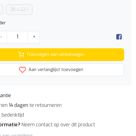
28 x 22 /
der
-
+
Toevoegen aan winkelwagen
Aan verlanglijst toevoegen
antie
nnen
14 dagen
te retourneren
n
bedenktijd
formatie?
Neem contact op over dit product
aan vergelijking