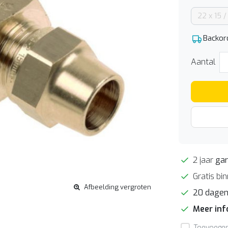
22 x 15 /
Backor
Aantal
2 jaar
gar
Gratis bi
Afbeelding vergroten
20 dage
Meer in
Toevoegen 