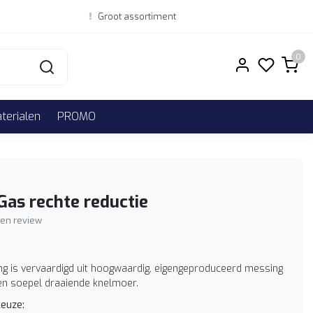
Groot assortiment
0
erialen
PROMO
Gas rechte reductie
igen review
ting is vervaardigd uit hoogwaardig, eigengeproduceerd messing
en soepel draaiende knelmoer.
euze: