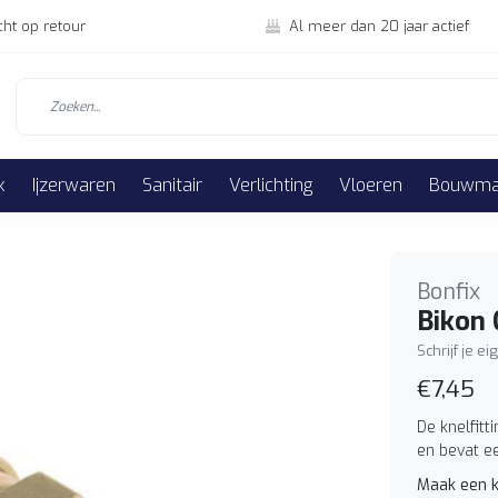
cht op retour
Al meer dan 20 jaar actief
k
Ijzerwaren
Sanitair
Verlichting
Vloeren
Bouwmat
Bonfix
Bikon 
Schrijf je e
€7,45
De knelfit
en bevat e
Maak een k