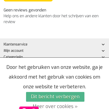
Geen reviews gevonden
Help ons en andere klanten door het schrijven van een
review
Klantenservice
Mijn account
Categorieën
Contactgegevens
Door het gebruiken van onze website, ga je
akkoord met het gebruik van cookies om
© Copyright 2026 - Hakan DHZ | Realisatie
InStijl Media
Algemene voorwaarden
|
Privacybeleid
|
Sitemap
|
RSS Feed
onze website te verbeteren.
Dit bericht verbergen
Meer over cookies »