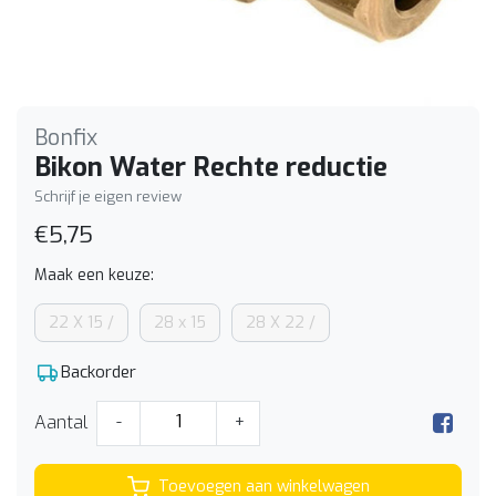
Bonfix
Bikon Water Rechte reductie
Schrijf je eigen review
€5,75
Maak een keuze:
22 X 15 /
28 x 15
28 X 22 /
Backorder
Aantal
-
+
Toevoegen aan winkelwagen