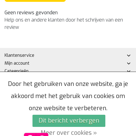
Geen reviews gevonden
Help ons en andere klanten door het schrijven van een
review
Klantenservice
Mijn account
Categorieën
Contactgegevens
Door het gebruiken van onze website, ga je
akkoord met het gebruik van cookies om
© Copyright 2026 - Hakan DHZ | Realisatie
InStijl Media
Algemene voorwaarden
|
Privacybeleid
|
Sitemap
|
RSS Feed
onze website te verbeteren.
Dit bericht verbergen
Meer over cookies »