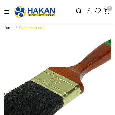
0
Home
Platte kwast orel