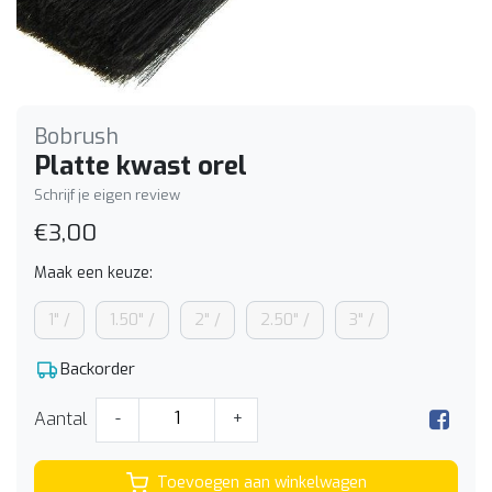
Bobrush
Platte kwast orel
Schrijf je eigen review
€3,00
Maak een keuze:
1" /
1.50" /
2" /
2.50" /
3" /
Backorder
Aantal
-
+
Toevoegen aan winkelwagen